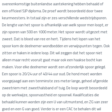
overeenkomstige buitenlandse aantekening hebben behaald of
een officieel SJP diploma. De proef wordt beoordeeld door twee
keurmeesters. In totaal zijn er zes verschillende wedstrijdsporen.
De lengte van het spoor is afhankelijk van welk spoor men loopt, er
zijn sporen van 500 en 1000 meter. Het spoor wordt uitgezet met
zweet. Dat is bloed van ree en hert. Tijdens het lopen van het
spoor kom de deelnemer wondbedden en verwijspunten tegen. Ook
zitten er haken in iedere loop. Dit wil zeggen dat het spoor niet
alleen maar recht vooruit gaat maar ook een haakse bocht kan
maken. Voor elke deelnemer wordt een afzonderlijk spoor gelegd.
Een spoor is 20/24 uur of 40/44 uur oud. De hond moet worden
voorgejaagd aan een tenminste zes meter lange, geheel afgerolde
zweetriem met zweethalsband of tuig. De loop wordt beoordeeld
op de werkwijze, spoorvastheid en spoorwil. Kwalificaties die
behaald kunnen worden zijn een U van uitmuntend, en ZG van zeer
goed en een G van goed. Verder is er een CAC te behalen dit wil